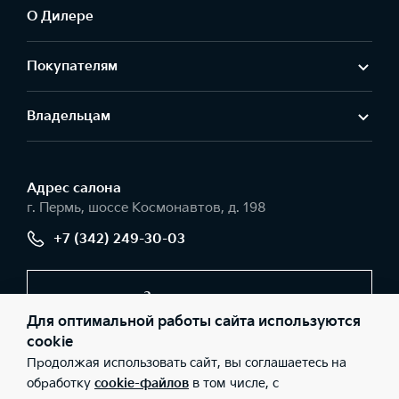
О Дилере
Покупателям
Владельцам
Адрес салонa
г. Пермь, шоссе Космонавтов, д. 198
+7 (342) 249-30-03
Заказать звонок
Для оптимальной работы сайта используются
cookie
Продолжая использовать сайт, вы соглашаетесь на
© 2026 Юридические лица ООО «Вега-моторс» (Фактический
адрес: г. Пермь, шоссе Космонавтов, д. 198; Телефон: +7 (342)
обработку
cookie-файлов
в том числе, с
249-30-03; ИНН: 5902879460; ОГРН: 1115902006505), ООО «Киа