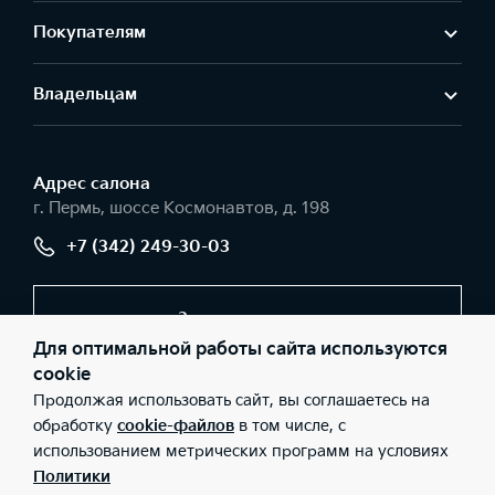
Покупателям
Владельцам
Адрес салонa
г. Пермь, шоссе Космонавтов, д. 198
+7 (342) 249-30-03
Заказать звонок
Для оптимальной работы сайта используются
cookie
Продолжая использовать сайт, вы соглашаетесь на
© 2026 Юридические лица ООО «Вега-моторс» (Фактический
адрес: г. Пермь, шоссе Космонавтов, д. 198; Телефон: +7 (342)
обработку
cookie-файлов
в том числе, с
249-30-03; ИНН: 5902879460; ОГРН: 1115902006505), ООО «Киа
использованием метрических программ на условиях
Россия и СНГ» (Фактический адрес: г.Москва, Валовая 26;
Телефон: 8 800 301 08 80; ИНН: 7728674093; ОГРН:
Политики
5087746291760) ведут деятельность на территории РФ в