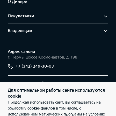
О Дилере
Покупателям
Владельцам
Адрес салонa
г. Пермь, шоссе Космонавтов, д. 198
+7 (342) 249-30-03
Заказать звонок
Для оптимальной работы сайта используются
cookie
Продолжая использовать сайт, вы соглашаетесь на
© 2026 Юридические лица ООО «Вега-моторс» (Фактический
адрес: г. Пермь, шоссе Космонавтов, д. 198; Телефон: +7 (342)
обработку
cookie-файлов
в том числе, с
249-30-03; ИНН: 5902879460; ОГРН: 1115902006505), ООО «Киа
использованием метрических программ на условиях
Россия и СНГ» (Фактический адрес: г.Москва, Валовая 26;