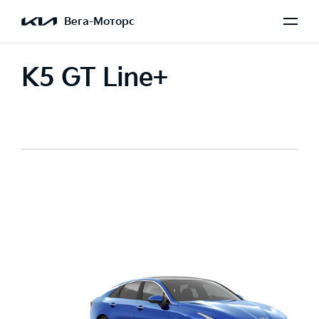
Вега-Моторс
K5 GT Line+