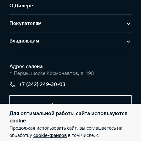
О Дилере
Покупателям
Владельцам
Адрес салонa
г. Пермь, шоссе Космонавтов, д. 198
+7 (342) 249-30-03
Заказать звонок
Для оптимальной работы сайта используются
cookie
Продолжая использовать сайт, вы соглашаетесь на
© 2026 Юридические лица ООО «Вега-моторс» (Фактический
адрес: г. Пермь, шоссе Космонавтов, д. 198; Телефон: +7 (342)
обработку
cookie-файлов
в том числе, с
249-30-03; ИНН: 5902879460; ОГРН: 1115902006505), ООО «Киа