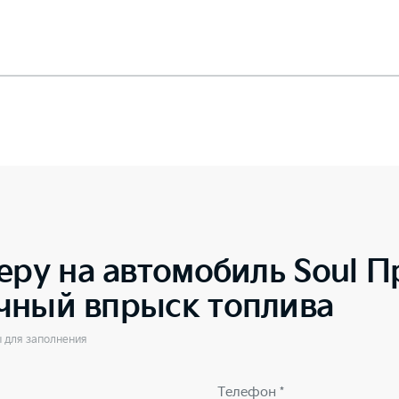
еру на автомобиль
Soul П
чный впрыск топлива
ы для заполнения
Телефон *