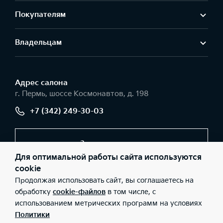
Покупателям
Владельцам
Адрес салонa
г. Пермь, шоссе Космонавтов, д. 198
+7 (342) 249-30-03
Заказать звонок
Для оптимальной работы сайта используются
cookie
Продолжая использовать сайт, вы соглашаетесь на
© 2026 Юридические лица ООО «Вега-моторс» (Фактический
адрес: г. Пермь, шоссе Космонавтов, д. 198; Телефон: +7 (342)
обработку
cookie-файлов
в том числе, с
249-30-03; ИНН: 5902879460; ОГРН: 1115902006505), ООО «Киа
использованием метрических программ на условиях
Россия и СНГ» (Фактический адрес: г.Москва, Валовая 26;
Телефон: 8 800 301 08 80; ИНН: 7728674093; ОГРН:
Политики
5087746291760) ведут деятельность на территории РФ в