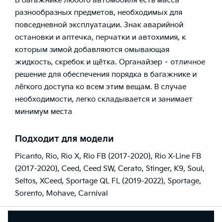
В багажнике любого автомобиля есть масса
разнообразных предметов, необходимых для
повседневной эксплуатации. Знак аварийной
остановки и аптечка, перчатки и автохимия, к
которым зимой добавляются омывающая
жидкость, скребок и щётка. Органайзер – отличное
решение для обеспечения порядка в багажнике и
лёгкого доступа ко всем этим вещам. В случае
необходимости, легко складывается и занимает
минимум места
Подходит для модели
Picanto
,
Rio
,
Rio X
,
Rio FB (2017-2020)
,
Rio X-Line FB
(2017-2020)
,
Ceed
,
Ceed SW
,
Cerato
,
Stinger
,
K9
,
Soul
,
Seltos
,
XCeed
,
Sportage QL FL (2019-2022)
,
Sportage
,
Sorento
,
Mohave
,
Carnival