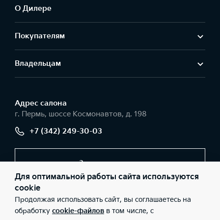
О Дилере
Покупателям
Владельцам
Адрес салонa
г. Пермь, шоссе Космонавтов, д. 198
+7 (342) 249-30-03
Заказать звонок
Для оптимальной работы сайта используются
cookie
Продолжая использовать сайт, вы соглашаетесь на
© 2026 Юридические лица ООО «Вега-моторс» (Фактический
адрес: г. Пермь, шоссе Космонавтов, д. 198; Телефон: +7 (342)
обработку
cookie-файлов
в том числе, с
249-30-03; ИНН: 5902879460; ОГРН: 1115902006505), ООО «Киа