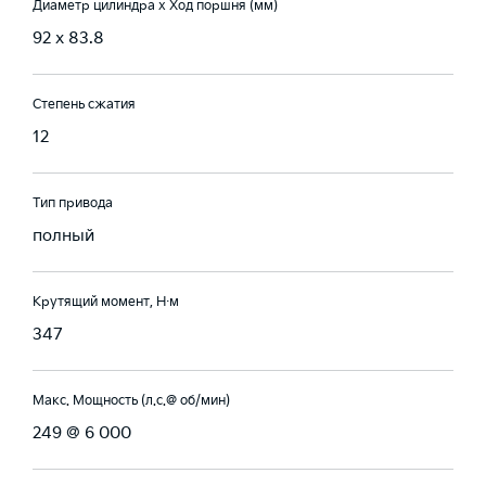
Диаметр цилиндра х Ход поршня (мм)
92 x 83.8
Степень сжатия
12
Тип привода
полный
Крутящий момент, Н·м
347
Макс. Мощность (л.с.@ об/мин)
249 @ 6 000