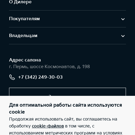
О Дилере
Покупателям
Владельцам
Адрес салонa
г. Пермь, шоссе Космонавтов, д. 198
+7 (342) 249-30-03
Заказать звонок
Для оптимальной работы сайта используются
cookie
Продолжая использовать сайт, вы соглашаетесь на
© 2026 Юридические лица ООО «Вега-моторс» (Фактический
адрес: г. Пермь, шоссе Космонавтов, д. 198; Телефон: +7 (342)
обработку
cookie-файлов
в том числе, с
249-30-03; ИНН: 5902879460; ОГРН: 1115902006505), ООО «Киа
использованием метрических программ на условиях
Россия и СНГ» (Фактический адрес: г.Москва, Валовая 26;